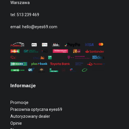
Warszawa
tel:
513 239 469
email:
hello@eyes69.com
Informacje
Promocje
Pracownia optyczna eyes69
Autoryzowany dealer
Opinie