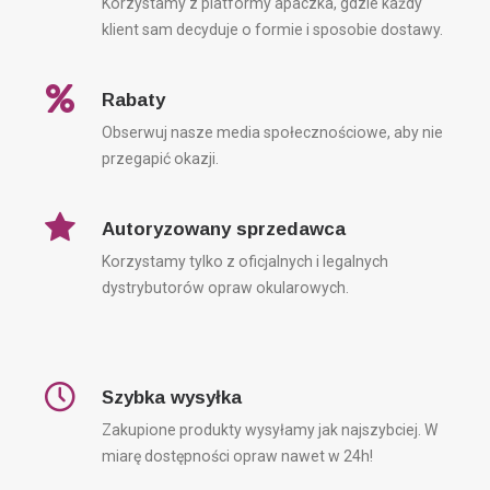
Korzystamy z platformy apaczka, gdzie każdy
klient sam decyduje o formie i sposobie dostawy.
MASK
Rabaty
35,0
Obserwuj nasze media społecznościowe, aby nie
przegapić okazji.
Autoryzowany sprzedawca
Korzystamy tylko z oficjalnych i legalnych
dystrybutorów opraw okularowych.
Szybka wysyłka
Zakupione produkty wysyłamy jak najszybciej. W
miarę dostępności opraw nawet w 24h!