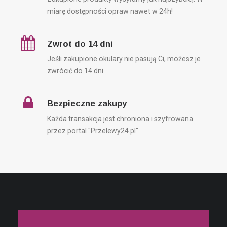
miarę dostępności opraw nawet w 24h!
Zwrot do 14 dni
Jeśli zakupione okulary nie pasują Ci, możesz je
zwrócić do 14 dni.
Bezpieczne zakupy
Każda transakcja jest chroniona i szyfrowana
przez portal "Przelewy24.pl"