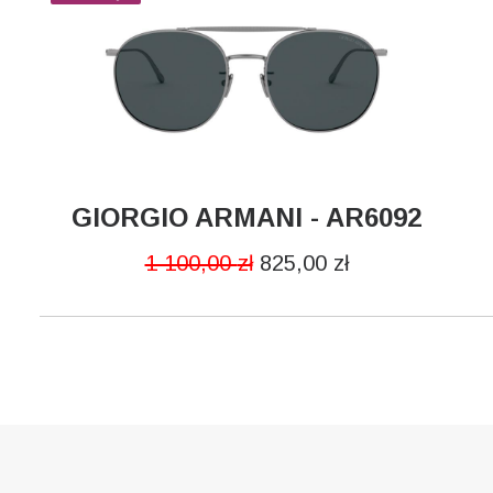
PŁEĆ
Męskie
MARKA
GIORGIO ARMANI - AR6092
DODAJ DO KOSZYKA
Giorgio Armani
1 100,00
zł
825,00
zł
MATERIAŁ
Metalowe
POLARYZACJA