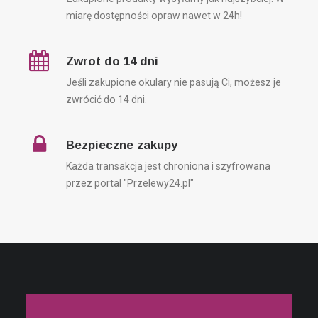
miarę dostępności opraw nawet w 24h!
Zwrot do 14 dni
Jeśli zakupione okulary nie pasują Ci, możesz je
zwrócić do 14 dni.
Bezpieczne zakupy
Każda transakcja jest chroniona i szyfrowana
przez portal "Przelewy24.pl"