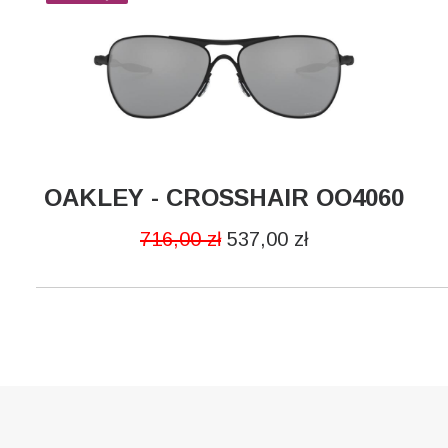
PŁEĆ
Męskie
MARKA
OAKLEY - CROSSHAIR OO4060
DODAJ DO KOSZYKA
Oakley
716,00
zł
537,00
zł
MATERIAŁ
Metalowe
POLARYZACJA