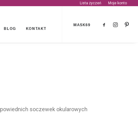
Lista życzeń
Moje konto
MASK69
BLOG
KONTAKT
dpowiednich soczewek okularowych