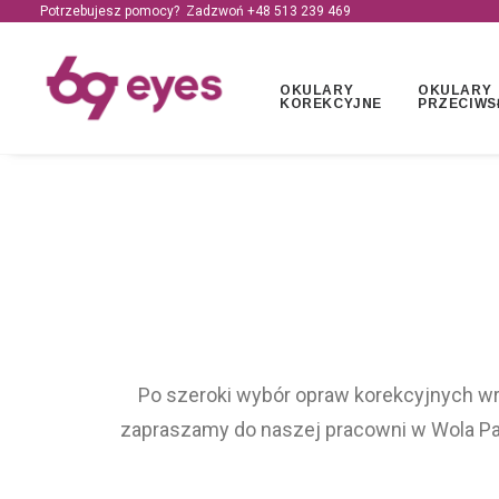
Potrzebujesz pomocy? Zadzwoń +48
513 239 469
OKULARY
OKULARY
KOREKCYJNE
PRZECIWS
Po szeroki wybór opraw korekcyjnych wr
zapraszamy do naszej pracowni w Wola Pa