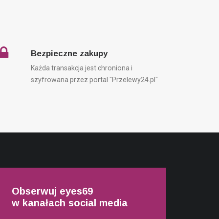
Bezpieczne zakupy
Każda transakcja jest chroniona i
szyfrowana przez portal "Przelewy24.pl"
Obserwuj eyes69
w kanałach social media