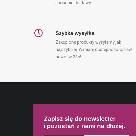
sposobie dostawy.
Szybka wysyłka
Zakupione produkty wysyłamy jak
najszybciej. W miarę dostępności opraw
nawet w 24h!
Zapisz się do newsletter
i pozostań z nami na dłużej.