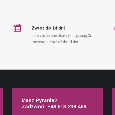
Zwrot do 14 dni
Jeśli zakupione okulary nie pasują Ci,
możesz je zwrócić do 14 dni.
Masz Pytanie?
Zadzwoń: +48
513 239 469