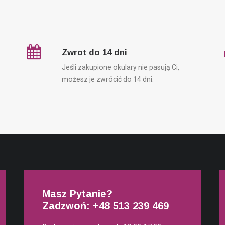
Zwrot do 14 dni
Jeśli zakupione okulary nie pasują Ci,
możesz je zwrócić do 14 dni.
Masz Pytanie?
Zadzwoń: +48
513 239 469