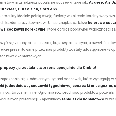
ernetowym znajdziesz popularne soczewki takie jak:
Acuvee, Air Opt
Puroclear, PureVision, SoftLens
.
produkty idealnie pełnią swoją funkcję w zakresie korekty wady wzr
ch każdemu użytkownikowi. U nas znajdziesz także
kolorowe socz
owe soczewki korekcyjne
, które oprócz poprawnej widoczności z
zyć się zielonymi, niebieskimi, brązowymi, szarymi, a nawet fiolet
fercie prezentowane przez nas produkty zostały udostępnione w op
k soczewek kontaktowych.
a propozycja została stworzona specjalnie dla Ciebie!
apoznania się z odmiennymi typami soczewek, które występują w n
ki jednodniowe
,
soczewki tygodniowe
,
soczewki miesięczne
,
eń i noc, toryczne i inne. Ogromna różnorodność produktów pozwal
widualnych preferencji. Zapewniamy
tanie szkła kontaktowe
w wiel