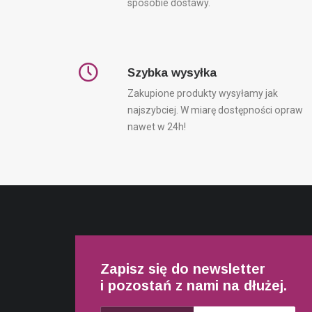
sposobie dostawy.
Szybka wysyłka
Zakupione produkty wysyłamy jak
najszybciej. W miarę dostępności opraw
nawet w 24h!
Zapisz się do newsletter
i pozostań z nami na dłużej.