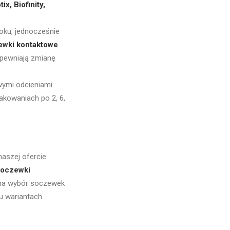
ix, Biofinity,
oku, jednocześnie
ewki kontaktowe
apewniają zmianę
owymi odcieniami
akowaniach po 2, 6,
aszej ofercie.
soczewki
a na wybór soczewek
u wariantach