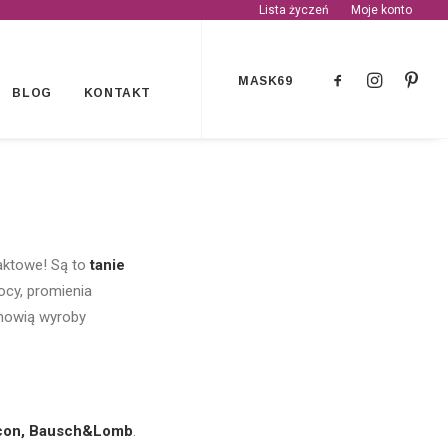
Lista życzeń
Moje konto
MASK69
BLOG
KONTAKT
aktowe! Są to
tanie
cy, promienia
nowią wyroby
con, Bausch&Lomb
.