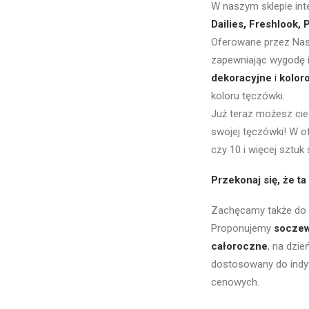
W naszym sklepie int
Dailies, Freshlook, 
Oferowane przez Nas 
zapewniając wygodę i
dekoracyjne
i
kolor
koloru tęczówki.
Już teraz możesz cies
swojej tęczówki! W o
czy 10 i więcej sztu
Przekonaj się, że t
Zachęcamy także do z
Proponujemy
soczew
całoroczne
, na dzi
dostosowany do indy
cenowych.