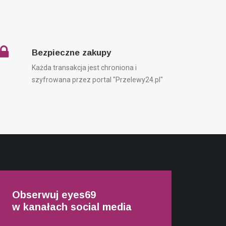
Bezpieczne zakupy
Każda transakcja jest chroniona i
szyfrowana przez portal "Przelewy24.pl"
Obserwuj eyes69
w kanałach social media