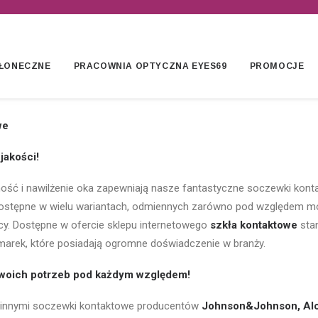
ŁONECZNE
PRACOWNIA OPTYCZNA EYES69
PROMOCJE
we
jakości!
ść i nawilżenie oka zapewniają nasze fantastyczne soczewki kont
stępne w wielu wariantach, odmiennych zarówno pod względem mo
nicy. Dostępne w ofercie sklepu internetowego
szkła kontaktowe
sta
marek, które posiadają ogromne doświadczenie w branży.
woich potrzeb pod każdym względem!
innymi soczewki kontaktowe producentów
Johnson&Johnson, Al