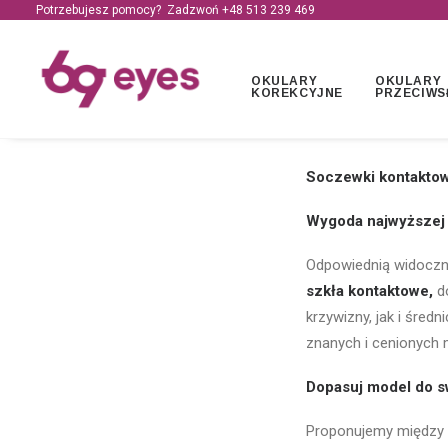
Potrzebujesz pomocy? Zadzwoń +48
513 239 469
OKULARY
OKULARY
KOREKCYJNE
PRZECIWS
Soczewki kontakto
Wygoda najwyższej 
Odpowiednią widoczno
szkła kontaktowe,
do
krzywizny, jak i śred
znanych i cenionych 
Dopasuj model do s
Proponujemy między 