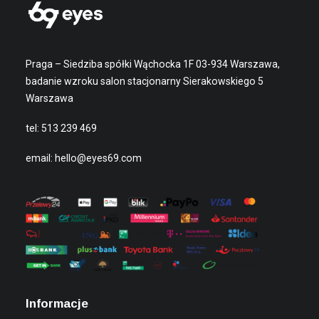
Praga – Siedziba spółki Wąchocka 1F 03-934 Warszawa,
badanie wzroku salon stacjonarny Sierakowskiego 5
Warszawa
tel:
513 239 469
email:
hello@eyes69.com
Informacje