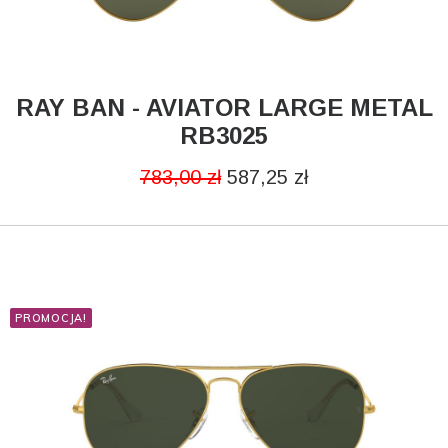
RAY BAN - AVIATOR LARGE METAL
DODAJ DO KOSZYKA
RB3025
783,00
zł
587,25
zł
PROMOCJA!