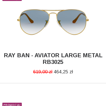
PŁEĆ
Damskie
Męskie
RAY BAN - AVIATOR LARGE METAL
CZYTAJ DALEJ
RB3025
Unisex
619,00
zł
464,25
zł
MARKA
Giorgio Armani
Oakley
PROMOCJA!