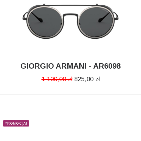
GIORGIO ARMANI - AR6098
CZYTAJ DALEJ
1 100,00
zł
825,00
zł
PROMOCJA!