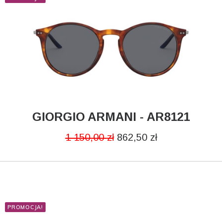
Ray-Ban
MATERIAŁ
Metalowe
Plastikowe
POLARYZACJA
GIORGIO ARMANI - AR8121
CZYTAJ DALEJ
1 150,00
zł
862,50
zł
Nie
Tak
PROMOCJA!