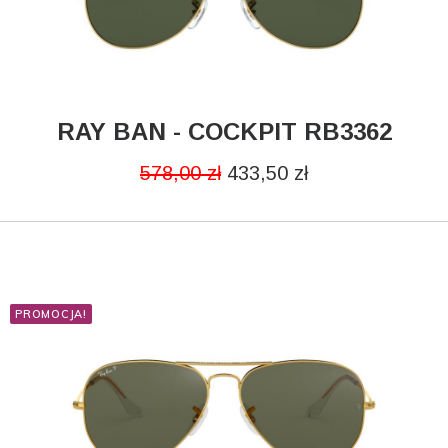
RAY BAN - COCKPIT RB3362
DODAJ DO KOSZYKA
578,00
zł
433,50
zł
PROMOCJA!