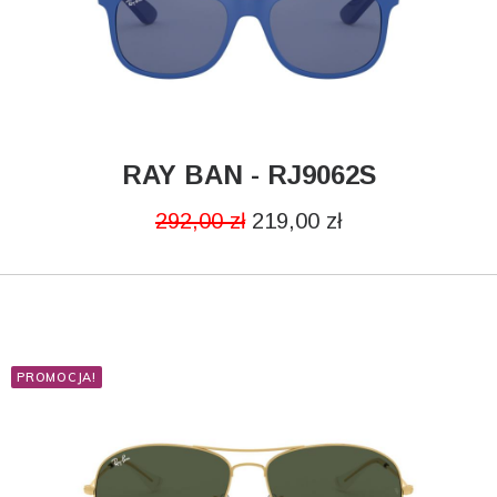
RAY BAN - RJ9062S
DODAJ DO KOSZYKA
292,00
zł
219,00
zł
PROMOCJA!