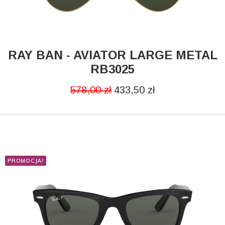
RAY BAN - AVIATOR LARGE METAL
DODAJ DO KOSZYKA
RB3025
578,00
zł
433,50
zł
PROMOCJA!