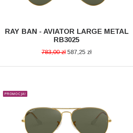
RAY BAN - AVIATOR LARGE METAL
DODAJ DO KOSZYKA
RB3025
783,00
zł
587,25
zł
PROMOCJA!