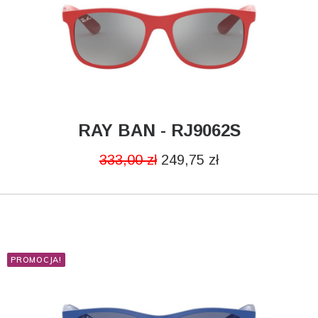
RAY BAN - RJ9062S
DODAJ DO KOSZYKA
333,00
zł
249,75
zł
PROMOCJA!