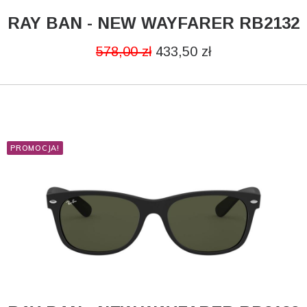
RAY BAN - NEW WAYFARER RB2132
CZYTAJ DALEJ
578,00
zł
433,50
zł
PROMOCJA!