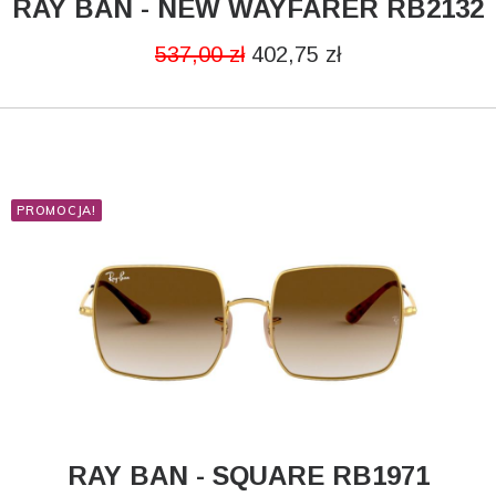
RAY BAN - NEW WAYFARER RB2132
CZYTAJ DALEJ
537,00
zł
402,75
zł
PROMOCJA!
RAY BAN - SQUARE RB1971
DODAJ DO KOSZYKA