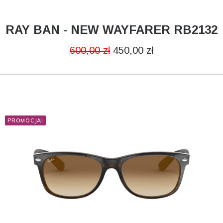
RAY BAN - NEW WAYFARER RB2132
DODAJ DO KOSZYKA
600,00
zł
450,00
zł
PROMOCJA!