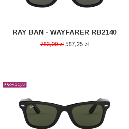
RAY BAN - WAYFARER RB2140
DODAJ DO KOSZYKA
783,00
zł
587,25
zł
PROMOCJA!