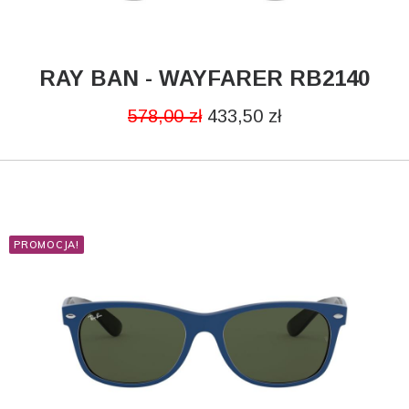
RAY BAN - WAYFARER RB2140
DODAJ DO KOSZYKA
578,00
zł
433,50
zł
PROMOCJA!