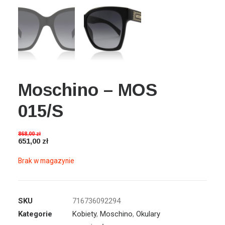
Wyszukiwanie
Koszyk
Moschino – MOS
015/S
868,00
zł
651,00
zł
Brak w magazynie
SKU
716736092294
Kategorie
Kobiety
,
Moschino
,
Okulary