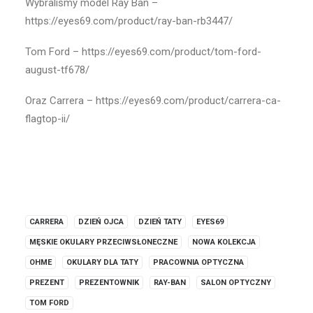
Wybraliśmy model Ray Ban –
https://eyes69.com/product/ray-ban-rb3447/
Tom Ford – https://eyes69.com/product/tom-ford-
august-tf678/
Oraz Carrera – https://eyes69.com/product/carrera-ca-
flagtop-ii/
CARRERA
DZIEŃ OJCA
DZIEŃ TATY
EYES69
MĘSKIE OKULARY PRZECIWSŁONECZNE
NOWA KOLEKCJA
OHME
OKULARY DLA TATY
PRACOWNIA OPTYCZNA
PREZENT
PREZENTOWNIK
RAY-BAN
SALON OPTYCZNY
TOM FORD