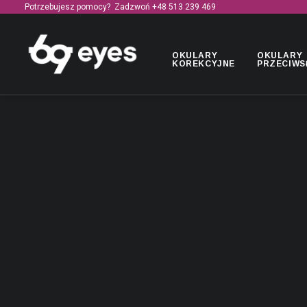
Potrzebujesz pomocy? Zadzwoń +48
513 239 469
OKULARY
OKULARY
KOREKCYJNE
PRZECIWS