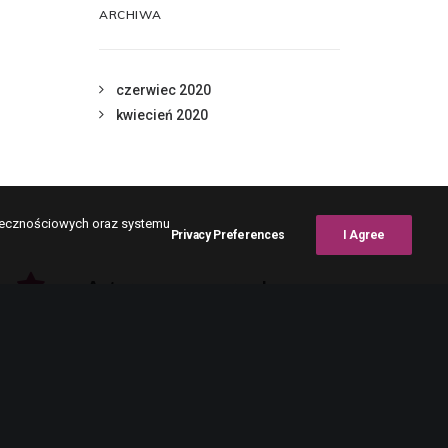
ARCHIWA
czerwiec 2020
kwiecień 2020
połecznościowych oraz systemu
Privacy Preferences
I Agree
Autoryzowany sprzedawca
Korzystamy tylko z oficjalnych i legalnych
dystrybutorów opraw okularowych.
Bezpieczne zakupy