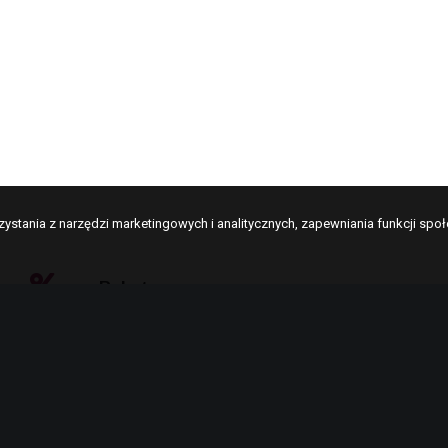
rzystania z narzędzi marketingowych i analitycznych, zapewniania funkcji s
Rabaty
Obserwuj nasze media społecznościowe, aby nie
przegapić okazji.
Zwrot do 14 dni