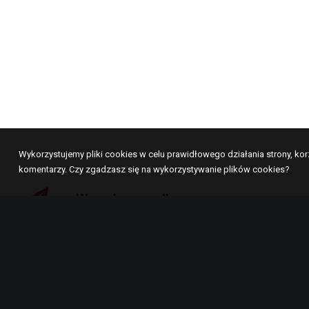
Wykorzystujemy pliki cookies w celu prawidłowego działania strony, ko
komentarzy. Czy zgadzasz się na wykorzystywanie plików cookies?
Wygodna wysyłka
Korzystamy z platformy apaczka, gdzie każdy
klient sam decyduje o formie i sposobie dostawy.
Szybka wysyłka