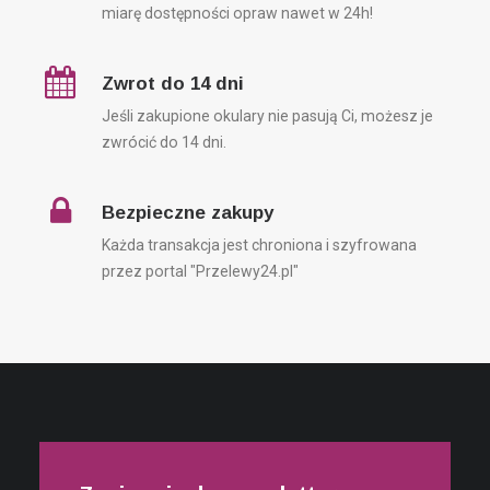
miarę dostępności opraw nawet w 24h!
OSTATNIE WPISY
Zwrot do 14 dni
Jeśli zakupione okulary nie pasują Ci, możesz je
Dzień Taty z Ohme
zwrócić do 14 dni.
Sesja letnia okularów korekcyjnych oraz słonecznych
Ray-Ban, Tom Ford, Fendi, Chloe, Moschino
Soczewki kontaktowe
Bezpieczne zakupy
Okulary korekcyjne
Każda transakcja jest chroniona i szyfrowana
Okulary przeciwsłoneczne
przez portal "Przelewy24.pl"
NAJNOWSZE KOMENTARZE
Ralf
-
MASK69 – Przyłbica ochronna SMALL / REGULAR
Karol
-
MASK69 – Przyłbica ochronna SMALL /
REGULAR