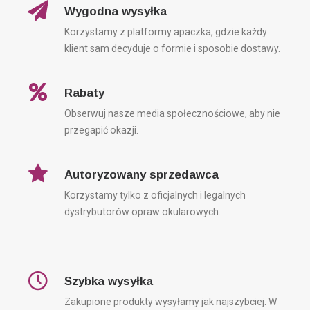
Wygodna wysyłka
Korzystamy z platformy apaczka, gdzie każdy
CARRERA
DZIEŃ OJCA
DZIEŃ TATY
EYES69
klient sam decyduje o formie i sposobie dostawy.
MĘSKIE OKULARY PRZECIWSŁONECZNE
NOWA KOLEKCJA
OHME
OKULARY DLA TATY
OKULARY KOREKCYJNE
Rabaty
OKULARY PRZECIWSŁONECZNE
PRACOWNIA OPTYCZNA
Obserwuj nasze media społecznościowe, aby nie
PRACOWNIA OPTYCZNA EYES69
PREZENT
PREZENTOWNIK
przegapić okazji.
RAY-BAN
SALON OPTYCZNY
TOM FORD
Autoryzowany sprzedawca
Korzystamy tylko z oficjalnych i legalnych
KATEGORIE
dystrybutorów opraw okularowych.
Bez kategorii
Okulary korekcyjne
Szybka wysyłka
Okulary przeciwsłoneczne
Zakupione produkty wysyłamy jak najszybciej. W