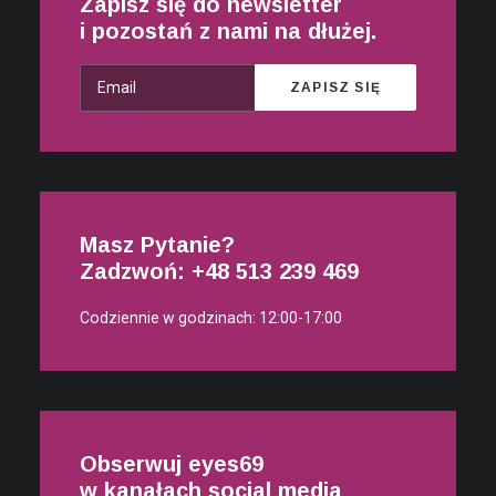
Zapisz się do newsletter
Ania
-
MASK69 – Przyłbica ochronna SMALL /
i pozostań z nami na dłużej.
REGULAR
Piotr
-
MASK69 – Przyłbica ochronna SMALL /
REGULAR
ARCHIWA
Masz Pytanie?
czerwiec 2020
Zadzwoń: +48
513 239 469
kwiecień 2020
Codziennie w godzinach: 12:00-17:00
Obserwuj eyes69
w kanałach social media