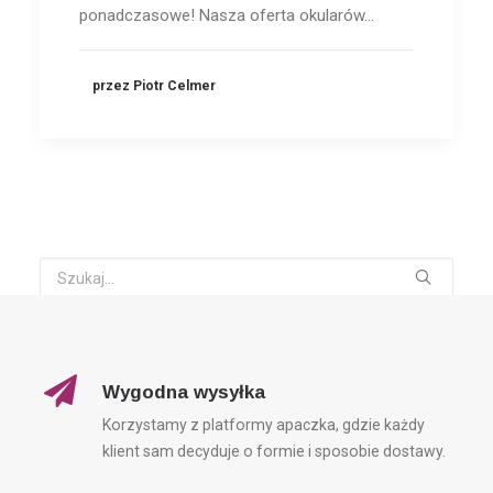
ponadczasowe! Nasza oferta okularów…
przez Piotr Celmer
TAGI
Wygodna wysyłka
Korzystamy z platformy apaczka, gdzie każdy
CARRERA
DZIEŃ OJCA
DZIEŃ TATY
EYES69
klient sam decyduje o formie i sposobie dostawy.
MĘSKIE OKULARY PRZECIWSŁONECZNE
NOWA KOLEKCJA