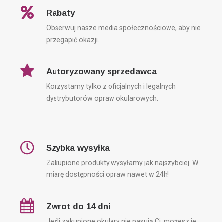
OHME
OKULARY DLA TATY
OKULARY KOREKCYJNE
Rabaty
OKULARY PRZECIWSŁONECZNE
PRACOWNIA OPTYCZNA
Obserwuj nasze media społecznościowe, aby nie
PRACOWNIA OPTYCZNA EYES69
PREZENT
PREZENTOWNIK
przegapić okazji.
RAY-BAN
SALON OPTYCZNY
TOM FORD
Autoryzowany sprzedawca
Korzystamy tylko z oficjalnych i legalnych
KATEGORIE
dystrybutorów opraw okularowych.
Bez kategorii
Okulary korekcyjne
Szybka wysyłka
Okulary przeciwsłoneczne
Zakupione produkty wysyłamy jak najszybciej. W
miarę dostępności opraw nawet w 24h!
OSTATNIE WPISY
Zwrot do 14 dni
Jeśli zakupione okulary nie pasują Ci, możesz je