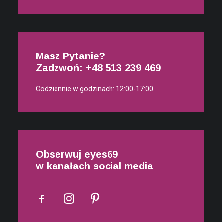
ARCHIWA
Masz Pytanie?
czerwiec 2020
Zadzwoń: +48
513 239 469
kwiecień 2020
Codziennie w godzinach: 12:00-17:00
Obserwuj eyes69
w kanałach social media