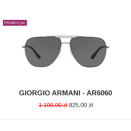
PROMOCJA!
GIORGIO ARMANI - AR6060
DODAJ DO KOSZYKA
1 100,00
zł
825,00
zł