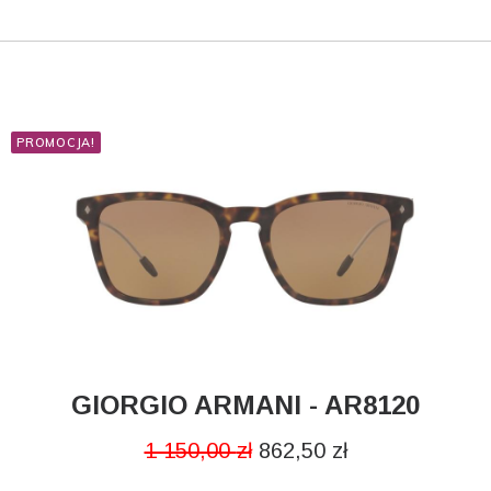
PROMOCJA!
GIORGIO ARMANI - AR8120
CZYTAJ DALEJ
1 150,00
zł
862,50
zł