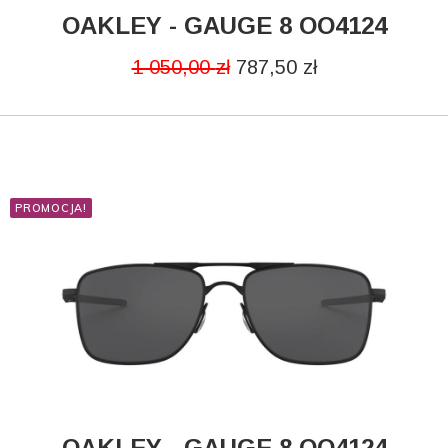
OAKLEY - GAUGE 8 OO4124
DODAJ DO KOSZYKA
1 050,00
zł
787,50
zł
PROMOCJA!
OAKLEY - GAUGE 8 OO4124