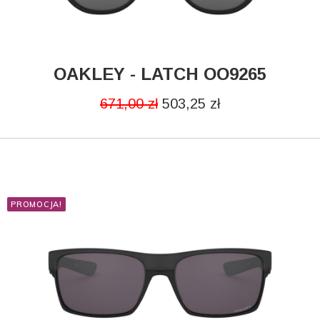
OAKLEY - LATCH OO9265
DODAJ DO KOSZYKA
671,00
zł
503,25
zł
PROMOCJA!