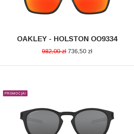
OAKLEY - HOLSTON OO9334
DODAJ DO KOSZYKA
982,00
zł
736,50
zł
PROMOCJA!