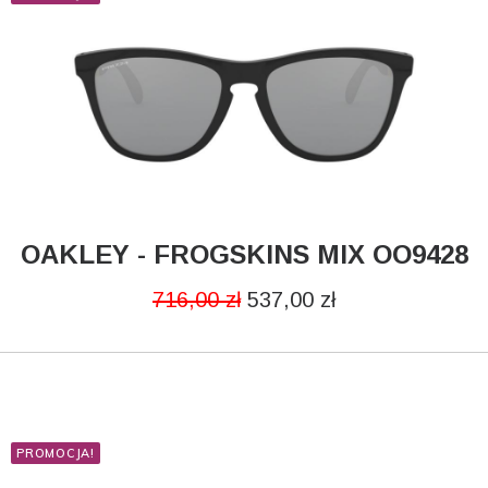
PŁEĆ
Damskie
Męskie
OAKLEY - FROGSKINS MIX OO9428
DODAJ DO KOSZYKA
Unisex
716,00
zł
537,00
zł
MARKA
Giorgio Armani
PROMOCJA!
Oakley