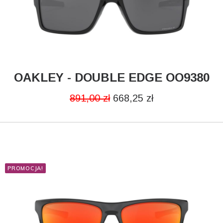
OAKLEY - DOUBLE EDGE OO9380
DODAJ DO KOSZYKA
891,00
zł
668,25
zł
PROMOCJA!