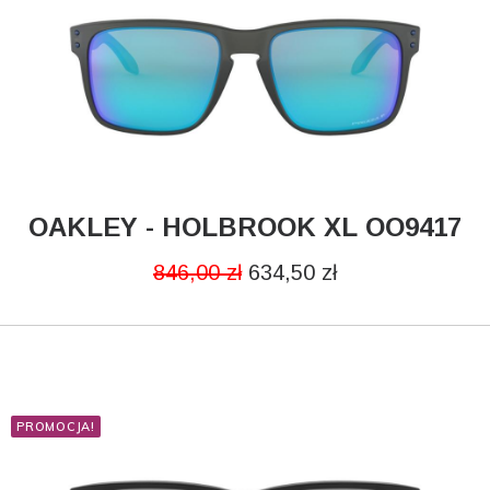
Ray-Ban
MATERIAŁ
Metalowe
Plastikowe
OAKLEY - HOLBROOK XL OO9417
CZYTAJ DALEJ
POLARYZACJA
846,00
zł
634,50
zł
Nie
Tak
PROMOCJA!