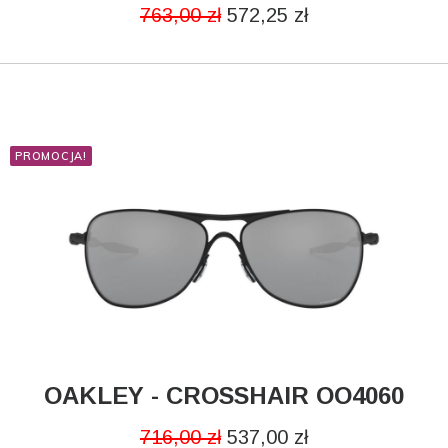
763,00
zł
572,25
zł
PROMOCJA!
OAKLEY - CROSSHAIR OO4060
DODAJ DO KOSZYKA
716,00
zł
537,00
zł