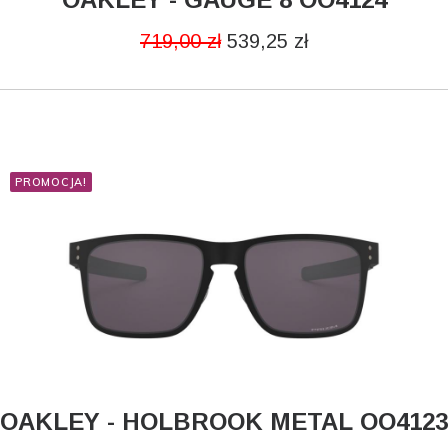
DODAJ DO KOSZYKA
719,00
zł
539,25
zł
PROMOCJA!
OAKLEY - HOLBROOK METAL OO4123
CZYTAJ DALEJ