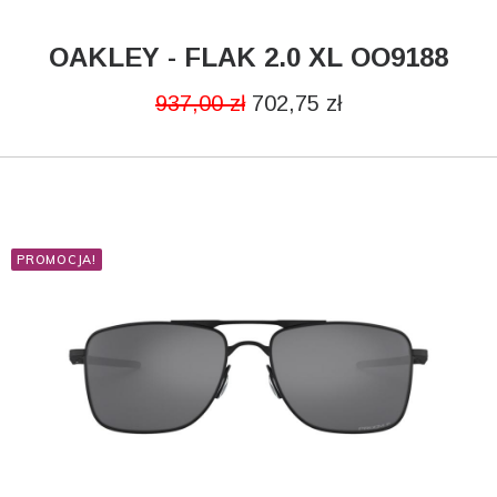
OAKLEY - FLAK 2.0 XL OO9188
CZYTAJ DALEJ
937,00
zł
702,75
zł
PROMOCJA!