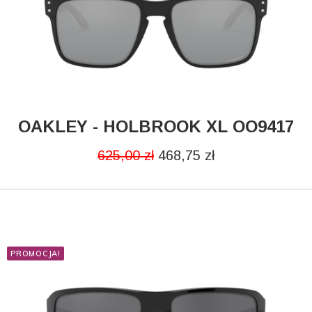
OAKLEY - HOLBROOK XL OO9417
DODAJ DO KOSZYKA
625,00
zł
468,75
zł
PROMOCJA!