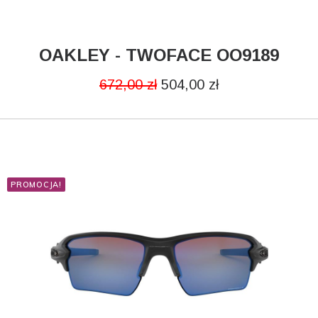
OAKLEY - TWOFACE OO9189
DODAJ DO KOSZYKA
672,00
zł
504,00
zł
PROMOCJA!