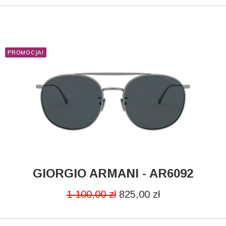
PROMOCJA!
GIORGIO ARMANI - AR6092
DODAJ DO KOSZYKA
1 100,00
zł
825,00
zł