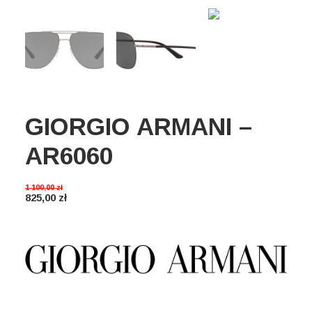
Wyszukiwanie
Koszyk
GIORGIO ARMANI –
AR6060
1 100,00
zł
825,00
zł