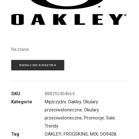
Na stanie
DODAJ DO KOSZYKA
SKU
888392404664
Kategorie
Mężczyźni
,
Oakley
,
Okulary
przeciwsłoneczne
,
Okulary
przeciwsłoneczne
,
Promocje
,
Sale
,
Trendy
Tag
OAKLEY; FROGSKINS; MIX; OO9428;