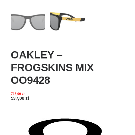
Wyszukiwanie
Koszyk
OAKLEY –
FROGSKINS MIX
OO9428
716,00
zł
537,00
zł