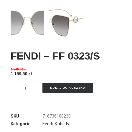
Wyszukiwanie
Koszyk
FENDI – FF 0323/S
1 546,00
zł
1 159,50
zł
ilość
DODAJ DO KOSZYKA
FENDI
-
FF
0323/S
SKU
716736108230
Kategorie
Fendi
,
Kobiety