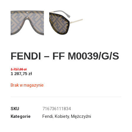
Wyszukiwanie
Koszyk
FENDI – FF M0039/G/S
1 717,00
zł
1 287,75
zł
Brak w magazynie
SKU
716736111834
Kategorie
Fendi
,
Kobiety
,
Mężczyźni