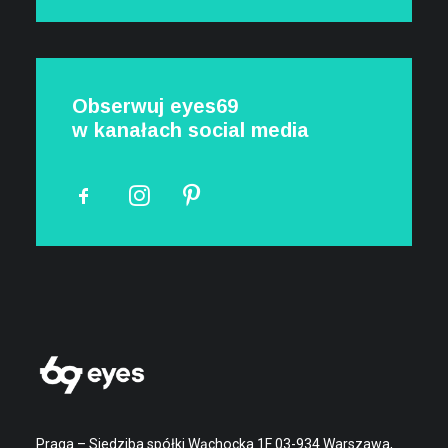
Obserwuj eyes69
w kanałach social media
Praga – Siedziba spółki Wąchocka 1F 03-934 Warszawa,