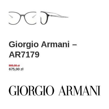
Wyszukiwanie
Koszyk
Giorgio Armani –
AR7179
900,00
zł
675,00
zł