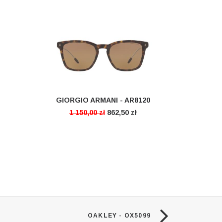
GIORGIO ARMANI - AR8120
CZYTAJ DALEJ
1 150,00
zł
862,50
zł
OAKLEY - OX5099