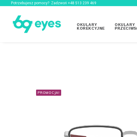
Potrzebujesz pomocy? Zadzwoń +48
513 239 469
OKULARY
OKULARY
KOREKCYJNE
PRZECIWS
PROMOCJA!