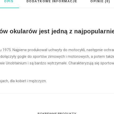
OPIS
DODATKOWE INFORMACJE
OPINIE (0)
ów okularów jest jedną z najpopularni
u 1975. Najpierw produkował uchwyty do motocykli, następnie ochra
 dołączyły gogle do sportów zimowych i motorowych, a potem także 
ie Unobtainium i są bardzo wytrzymałe. Charakteryzują się sportow
jach, dla kobiet i mężczyzn.
POKREWNE PRODUKTY