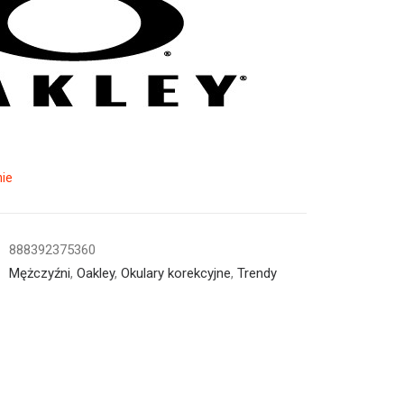
ie
888392375360
Mężczyźni
,
Oakley
,
Okulary korekcyjne
,
Trendy