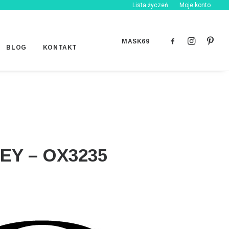
Lista życzeń
Moje konto
MASK69
BLOG
KONTAKT
EY – OX3235