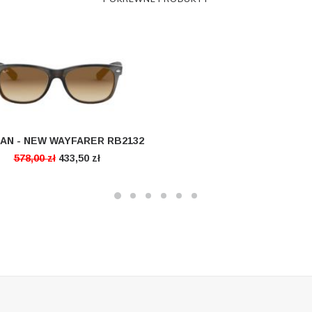
AN - NEW WAYFARER RB2132
CZYTAJ DALEJ
578,00
zł
433,50
zł