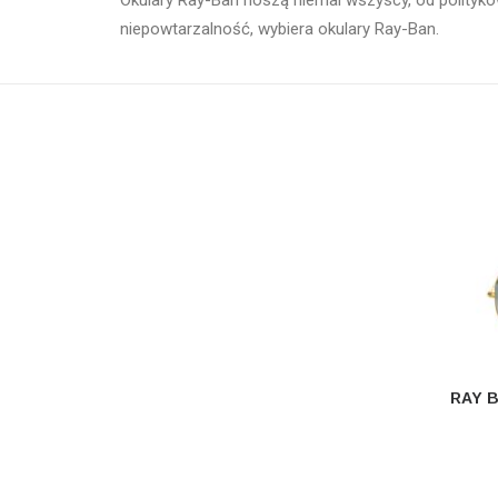
Okulary Ray-Ban noszą niemal wszyscy, od polityków
niepowtarzalność, wybiera okulary Ray-Ban.
RAY B