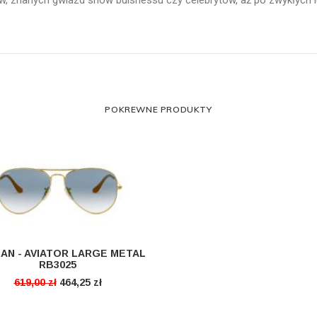
, znanych gwiazd show buisnessu czy celebrytów, aż po zwykłych lud
POKREWNE PRODUKTY
AN - AVIATOR LARGE METAL
CZYTAJ DALEJ
RB3025
619,00
zł
464,25
zł