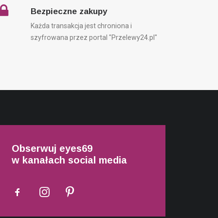
Bezpieczne zakupy
Każda transakcja jest chroniona i
szyfrowana przez portal "Przelewy24.pl"
Obserwuj eyes69
w kanałach social media