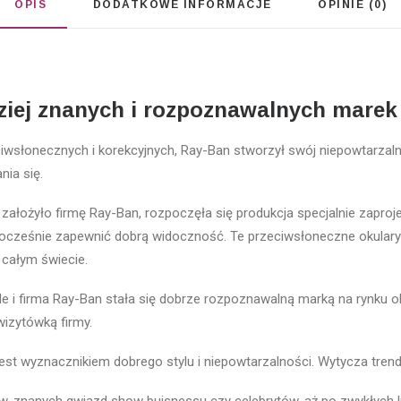
OPIS
DODATKOWE INFORMACJE
OPINIE (0)
ziej znanych i rozpoznawalnych marek 
wsłonecznych i korekcyjnych, Ray-Ban stworzył swój niepowtarzalny
nia się.
ałożyło firmę Ray-Ban, rozpoczęła się produkcja specjalnie zapro
ednocześnie zapewnić dobrą widoczność. Te przeciwsłoneczne okulary
całym świecie.
 i firma Ray-Ban stała się dobrze rozpoznawalną marką na rynku o
wizytówką firmy.
est wyznacznikiem dobrego stylu i niepowtarzalności. Wytycza trendy 