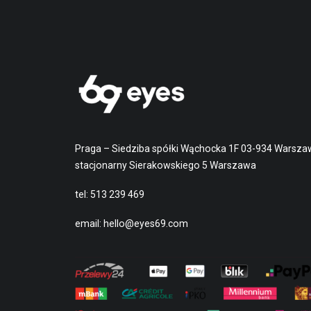
Praga – Siedziba spółki Wąchocka 1F 03-934 Warsza
stacjonarny Sierakowskiego 5 Warszawa
tel:
513 239 469
email:
hello@eyes69.com