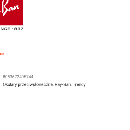
ie
8053672495744
Okulary przeciwsłoneczne
,
Ray-Ban
,
Trendy