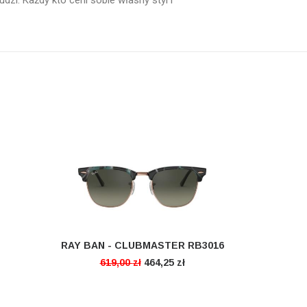
zi. Każdy kto ceni sobie własny styl i
RAY BAN - CLUBMASTER RB3016
CZYTAJ DALEJ
619,00
zł
464,25
zł