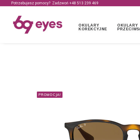
Potrzebujesz pomocy? Zadzwoń +48
513 239 469
OKULARY
OKULARY
KOREKCYJNE
PRZECIWS
PROMOCJA!