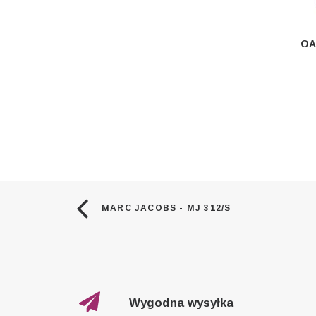
OA
MARC JACOBS - MJ 312/S
Wygodna wysyłka