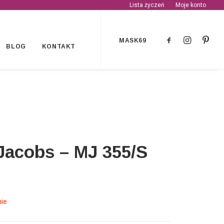
Lista życzeń
Moje konto
MASK69
BLOG
KONTAKT
Jacobs – MJ 355/S
ie