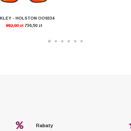
KLEY - HOLSTON OO9334
DODAJ DO KOSZYKA
982,00
zł
736,50
zł
Rabaty