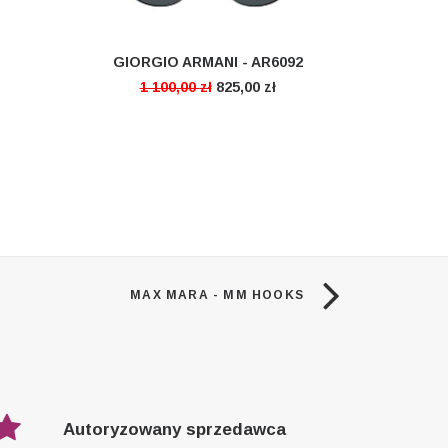
GIORGIO ARMANI - AR6092
DODAJ DO KOSZYKA
1 100,00
zł
825,00
zł
MAX MARA - MM HOOKS
Autoryzowany sprzedawca