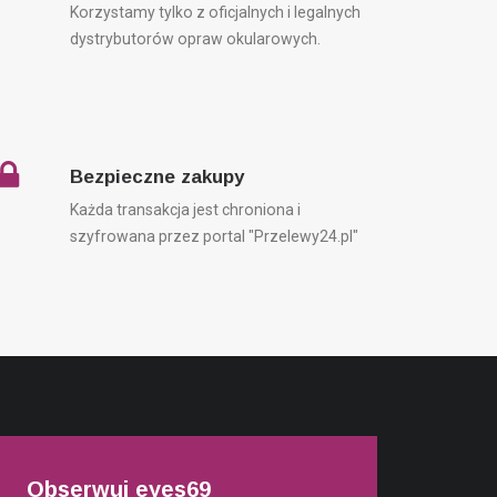
Korzystamy tylko z oficjalnych i legalnych
dystrybutorów opraw okularowych.
Bezpieczne zakupy
Każda transakcja jest chroniona i
szyfrowana przez portal "Przelewy24.pl"
Obserwuj eyes69