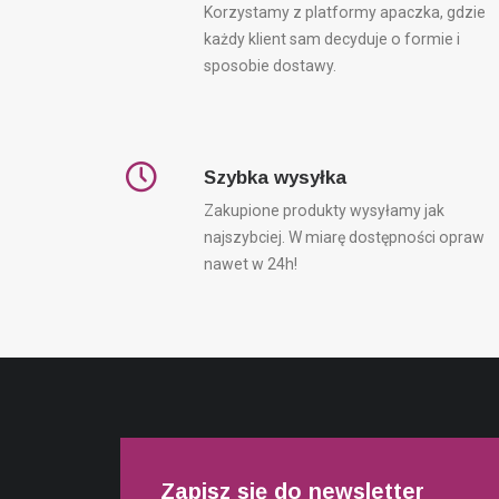
Korzystamy z platformy apaczka, gdzie
każdy klient sam decyduje o formie i
sposobie dostawy.
Szybka wysyłka
Zakupione produkty wysyłamy jak
najszybciej. W miarę dostępności opraw
nawet w 24h!
Zapisz się do newsletter