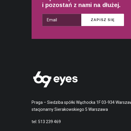
i pozostań z nami na dłużej.
Praga – Siedziba spółki Wąchocka 1F 03-934 Warsza
stacjonarny Sierakowskiego 5 Warszawa
tel:
513 239 469