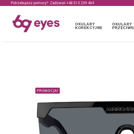
Potrzebujesz pomocy? Zadzwoń +48
513 239 469
OKULARY
OKULARY
KOREKCYJNE
PRZECIWS
PROMOCJA!