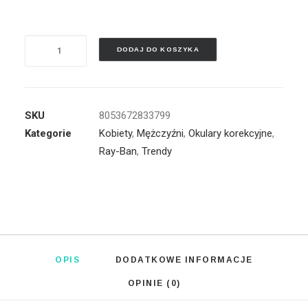
ilość
DODAJ DO KOSZYKA
RAY
BAN
-
RX5356
SKU
8053672833799
Kategorie
Kobiety
,
Mężczyźni
,
Okulary korekcyjne
,
Ray-Ban
,
Trendy
OPIS
DODATKOWE INFORMACJE
OPINIE (0)