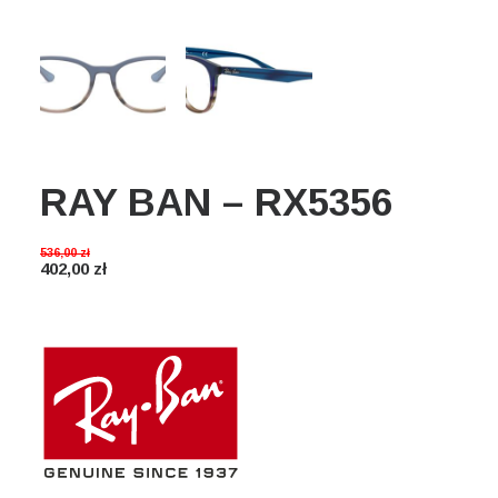
Wyszukiwanie
Koszyk
RAY BAN – RX5356
536,00
zł
402,00
zł