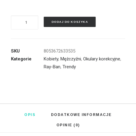
ilość
DODAJ DO KOSZYKA
RAY
BAN
-
RX5356
SKU
8053672633535
Kategorie
Kobiety
,
Mężczyźni
,
Okulary korekcyjne
,
Ray-Ban
,
Trendy
OPIS
DODATKOWE INFORMACJE
OPINIE (0)