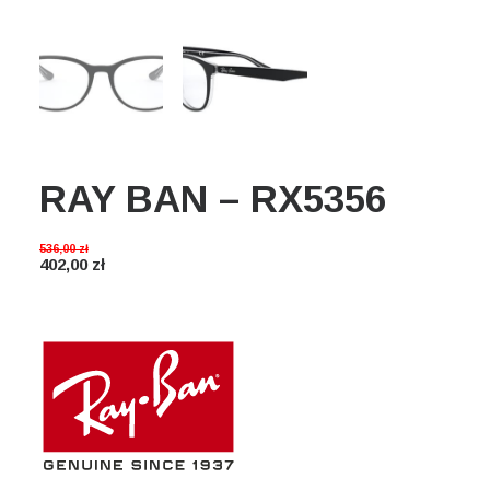
Wyszukiwanie
Koszyk
RAY BAN – RX5356
536,00
zł
402,00
zł